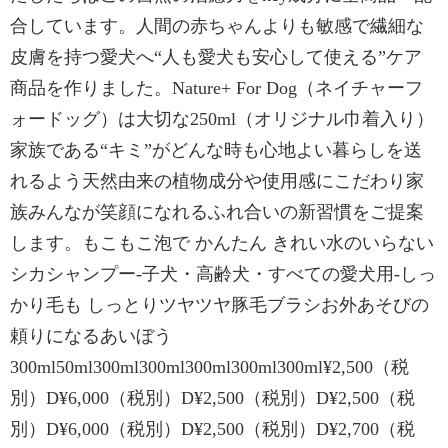
合しています。人間の赤ちゃんよりも敏感で繊細な
皮膚を持つ愛犬へ“人も愛犬も安心して使える”ケア
商品を作りました。Nature+ For Dog（ネイチャーフ
ォードッグ）は大切な250ml（オリジナル巾着入り）
家族である“キミ”がどんな時も心地よい暮らしを送
れるよう天然由来の植物成分や使用感にこだわり家
族みんなが笑顔になれるふれ合いの新習慣をご提案
します。もこもこ泡で かんたん きれい水のいらない
シカシャンプー-子犬・高齢犬・すべての愛犬用-しっ
かり毛も しっとりツヤツヤ豚毛ブラシお外あそびの
頼りになるあいぼう
300ml50ml300ml300ml300ml300ml300ml¥2,500（税
別）D¥6,000（税別）D¥2,500（税別）D¥2,500（税
別）D¥6,000（税別）D¥2,500（税別）D¥2,700（税