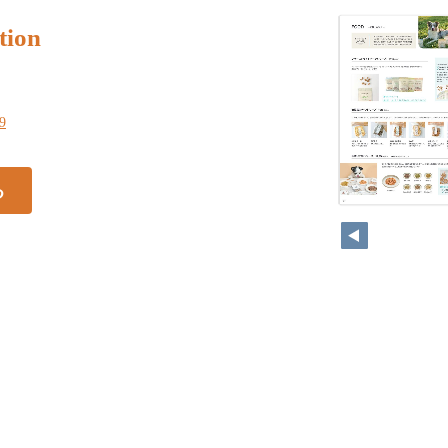
tion
29
る