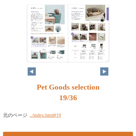
Pet Goods selection
19/36
元のページ
../index.html#19