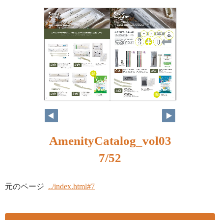
AmenityCatalog_vol03
7/52
元のページ
../index.html#7