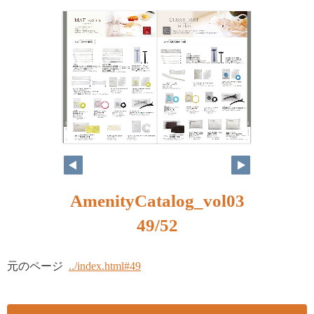
AmenityCatalog_vol03
49/52
元のページ
../index.html#49