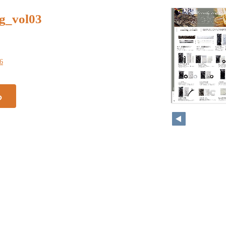
g_vol03
46
る