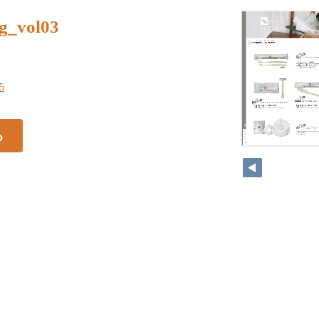
g_vol03
45
る