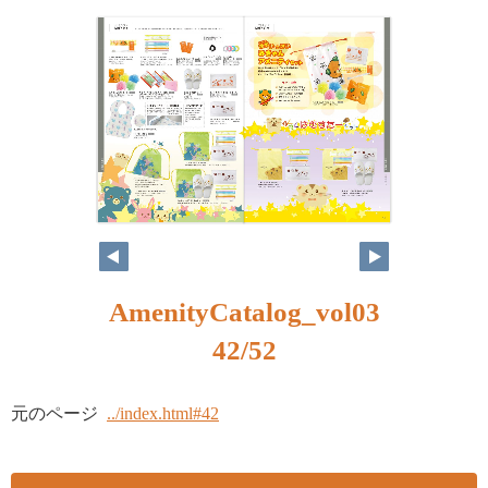
AmenityCatalog_vol03
42/52
元のページ
../index.html#42