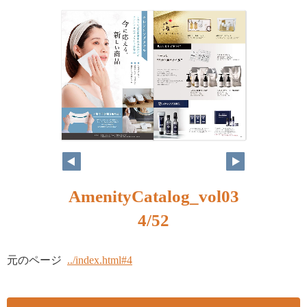
AmenityCatalog_vol03
4/52
元のページ
../index.html#4