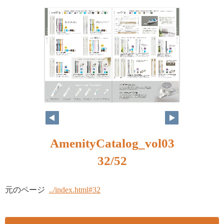
AmenityCatalog_vol03
32/52
元のページ
../index.html#32