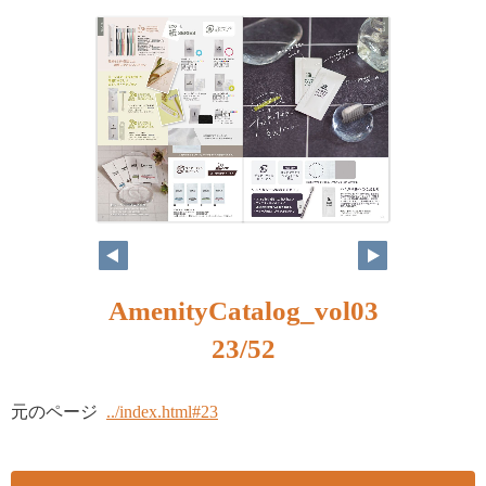
AmenityCatalog_vol03
23/52
元のページ
../index.html#23