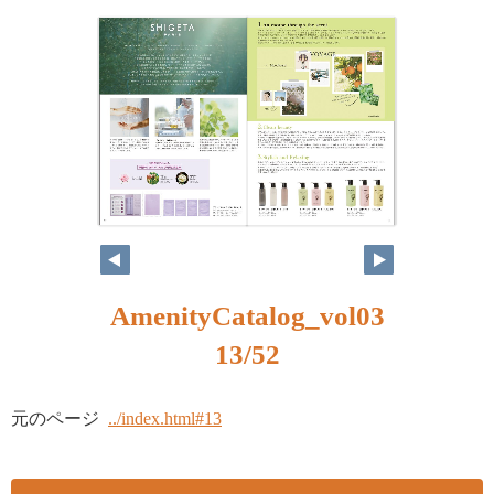
AmenityCatalog_vol03
13/52
元のページ
../index.html#13